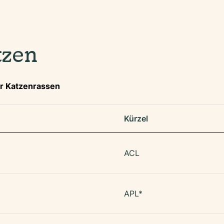
tzen
ar Katzenrassen
Kürzel
ACL
APL*