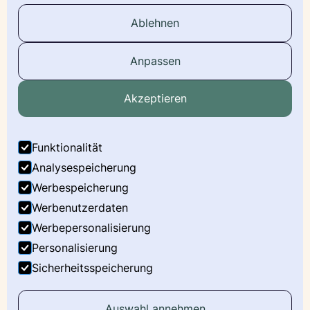
Wurfmeldung
Ablehnen
Stammbaum
Anpassen
Social Media
Akzeptieren
Facebook
Instagram
Funktionalität
LinkedIn
Analysespeicherung
Werbespeicherung
Youtube
Werbenutzerdaten
X
Werbepersonalisierung
Personalisierung
Sicherheitsspeicherung
Impressum
Datenschutz
Auswahl annehmen