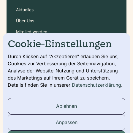
Aktuelles
Über Uns
Mitglied werden
Cookie-Einstellungen
Gebühren
Durch Klicken auf "Akzeptieren" erlauben Sie uns,
Cookies zur Verbesserung der Seitennavigation,
Service
Analyse der Website-Nutzung und Unterstützung
Deckmeldung
des Marketings auf Ihrem Gerät zu speichern.
Details finden Sie in unserer
Datenschutzerklärung
.
Urkunde beantragen
Wurfmeldung
Ablehnen
Stammbaum
Anpassen
Social Media