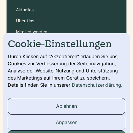
Aktuelles
Über Uns
Mitglied werden
Cookie-Einstellungen
Gebühren
Durch Klicken auf "Akzeptieren" erlauben Sie uns,
Cookies zur Verbesserung der Seitennavigation,
Service
Analyse der Website-Nutzung und Unterstützung
Deckmeldung
des Marketings auf Ihrem Gerät zu speichern.
Details finden Sie in unserer
Datenschutzerklärung
.
Urkunde beantragen
Wurfmeldung
Ablehnen
Stammbaum
Anpassen
Social Media