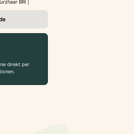
Kurzhaar BRI |
de
ne direkt per
tionen.