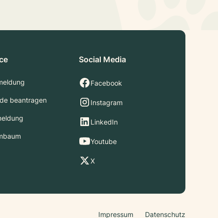
ice
Social Media
meldung
Facebook
de beantragen
Instagram
meldung
LinkedIn
mbaum
Youtube
X
Impressum
Datenschutz