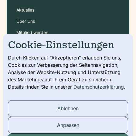
Aktuelles
Über Uns
Mitglied werden
Cookie-Einstellungen
Gebühren
Durch Klicken auf "Akzeptieren" erlauben Sie uns,
Cookies zur Verbesserung der Seitennavigation,
Service
Analyse der Website-Nutzung und Unterstützung
Deckmeldung
des Marketings auf Ihrem Gerät zu speichern.
Details finden Sie in unserer
Datenschutzerklärung
.
Urkunde beantragen
Wurfmeldung
Ablehnen
Stammbaum
Anpassen
Social Media