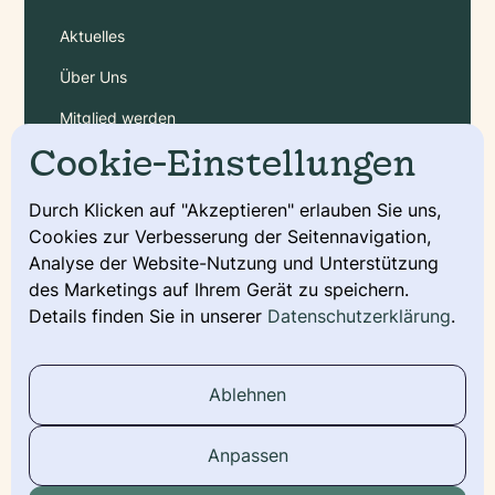
Aktuelles
Über Uns
Mitglied werden
Cookie-Einstellungen
Gebühren
Durch Klicken auf "Akzeptieren" erlauben Sie uns,
Cookies zur Verbesserung der Seitennavigation,
Service
Analyse der Website-Nutzung und Unterstützung
Deckmeldung
des Marketings auf Ihrem Gerät zu speichern.
Details finden Sie in unserer
Datenschutzerklärung
.
Urkunde beantragen
Wurfmeldung
Ablehnen
Stammbaum
Anpassen
Social Media