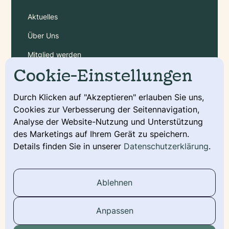
Aktuelles
Über Uns
Mitglied werden
Cookie-Einstellungen
Gebühren
Durch Klicken auf "Akzeptieren" erlauben Sie uns,
Cookies zur Verbesserung der Seitennavigation,
Service
Analyse der Website-Nutzung und Unterstützung
Deckmeldung
des Marketings auf Ihrem Gerät zu speichern.
Details finden Sie in unserer
Datenschutzerklärung
.
Urkunde beantragen
Wurfmeldung
Ablehnen
Stammbaum
Anpassen
Social Media