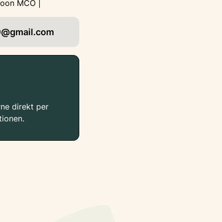
 Coon MCO |
0@gmail.com
ne direkt per
tionen.