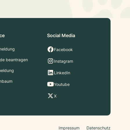
ice
Social Media
meldung
Facebook
de beantragen
Instagram
meldung
LinkedIn
mbaum
Youtube
X
Impressum
Datenschutz