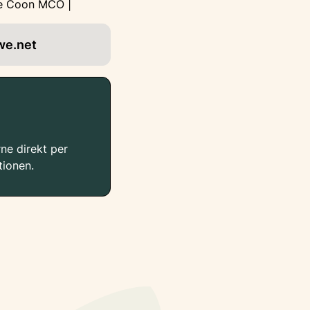
ne Coon MCO |
we.net
ne direkt per
tionen.