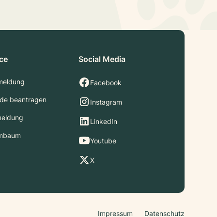
ice
Social Media
meldung
Facebook
de beantragen
Instagram
meldung
LinkedIn
mbaum
Youtube
X
Impressum
Datenschutz