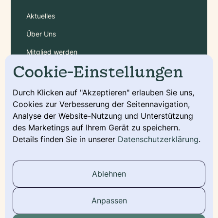
Aktuelles
Über Uns
Mitglied werden
Cookie-Einstellungen
Gebühren
Durch Klicken auf "Akzeptieren" erlauben Sie uns,
Cookies zur Verbesserung der Seitennavigation,
Service
Analyse der Website-Nutzung und Unterstützung
Deckmeldung
des Marketings auf Ihrem Gerät zu speichern.
Details finden Sie in unserer
Datenschutzerklärung
.
Urkunde beantragen
Wurfmeldung
Ablehnen
Stammbaum
Anpassen
Social Media