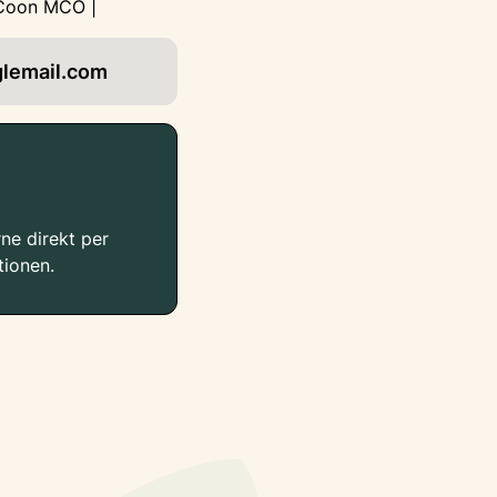
 Coon MCO |
lemail.com
ne direkt per
tionen.