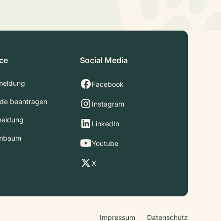
ice
Social Media
meldung
Facebook
de beantragen
Instagram
meldung
LinkedIn
mbaum
Youtube
X
Impressum
Datenschutz