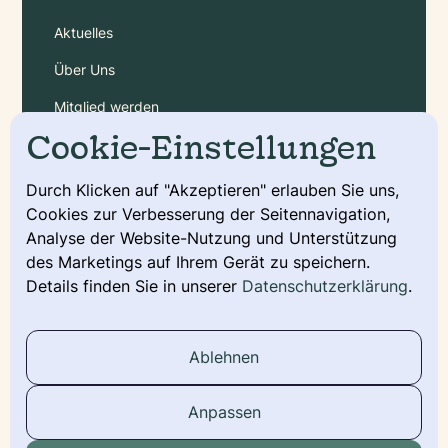
Aktuelles
Über Uns
Mitglied werden
Cookie-Einstellungen
Gebühren
Durch Klicken auf "Akzeptieren" erlauben Sie uns,
Cookies zur Verbesserung der Seitennavigation,
Service
Analyse der Website-Nutzung und Unterstützung
Deckmeldung
des Marketings auf Ihrem Gerät zu speichern.
Details finden Sie in unserer
Datenschutzerklärung
.
Urkunde beantragen
Wurfmeldung
Ablehnen
Stammbaum
Anpassen
Social Media