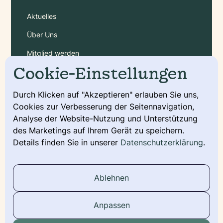
Aktuelles
Über Uns
Mitglied werden
Cookie-Einstellungen
Gebühren
Durch Klicken auf "Akzeptieren" erlauben Sie uns,
Cookies zur Verbesserung der Seitennavigation,
Service
Analyse der Website-Nutzung und Unterstützung
Deckmeldung
des Marketings auf Ihrem Gerät zu speichern.
Details finden Sie in unserer
Datenschutzerklärung
.
Urkunde beantragen
Wurfmeldung
Ablehnen
Stammbaum
Anpassen
Social Media