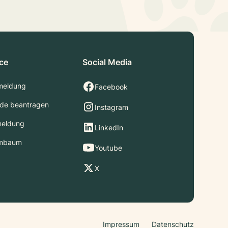
ice
Social Media
meldung
Facebook
de beantragen
Instagram
meldung
LinkedIn
mbaum
Youtube
X
Impressum
Datenschutz