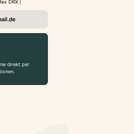
Rex DRX |
ail.de
ne direkt per
tionen.