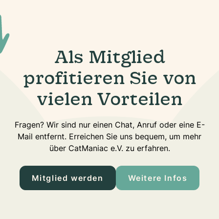
Als Mitglied
profitieren Sie von
vielen Vorteilen
Fragen? Wir sind nur einen Chat, Anruf oder eine E-
Mail entfernt. Erreichen Sie uns bequem, um mehr
über CatManiac e.V. zu erfahren.
Mitglied werden
Weitere Infos