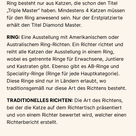
Ring besteht nur aus Katzen, die schon den Titel
„Triple Master“ haben. Mindestens 4 Katzen müssen
für den Ring anwesend sein. Nur der Erstplatzierte
erhält den Titel Diamond Master.
RING:
Eine Ausstellung mit Amerikanischem oder
Australischem Ring-Richten. Ein Richter richtet und
reiht alle Katzen der Ausstellung in einem Ring,
wobei es getrennte Ringe für Erwachsene, Juntiere
und Kastraten gibt. Ebenso gibt es AB-Ringe und
Speciality-Ringe (Ringe für jede Hauptkategorie).
Diese Ringe sind nur in Ländern erlaubt, wo
traditionsgemäß nur diese Art des Richtens besteht.
TRADITIONELLES RICHTEN:
Die Art des Richtens,
bei der die Katze auf dem Richtertisch präsentiert
und von einem Richter bewertet wird, welcher einen
Richterbericht erstellt.