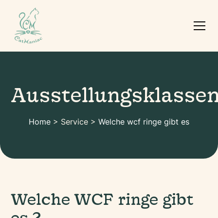
Ausstellungsklasse
Home
> Service >
Welche wcf ringe gibt es
Welche WCF ringe gibt
es ?