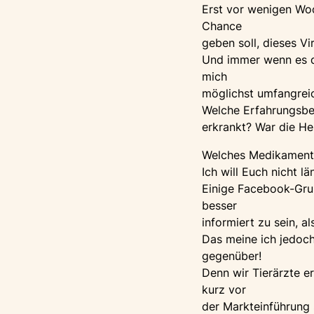
Erst vor wenigen Woc
Chance
geben soll, dieses V
Und immer wenn es de
mich
möglichst umfangreic
Welche Erfahrungsber
erkrankt? War die Hei
Welches Medikament d
Ich will Euch nicht l
Einige Facebook-Grup
besser
informiert zu sein, a
Das meine ich jedoch
gegenüber!
Denn wir Tierärzte e
kurz vor
der Markteinführung 