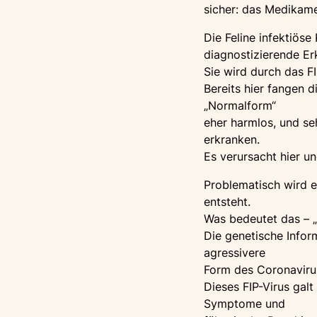
sicher: das Medikame
Die Feline infektiöse 
diagnostizierende Erk
Sie wird durch das F
Bereits hier fangen d
„Normalform“
eher harmlos, und seh
erkranken.
Es verursacht hier u
Problematisch wird e
entsteht.
Was bedeutet das – „
Die genetische Infor
agressivere
Form des Coronavirus
Dieses FIP-Virus galt
Symptome und