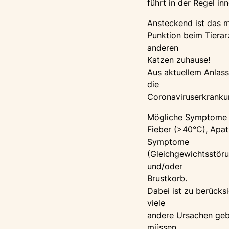
führt in der Regel i
Ansteckend ist das mu
Punktion beim Tierar
anderen
Katzen zuhause!
Aus aktuellem Anlass
die
Coronaviruserkrankun
Mögliche Symptome d
Fieber (>40°C), Apa
Symptome
(Gleichgewichtsstöru
und/oder
Brustkorb.
Dabei ist zu berücks
viele
andere Ursachen ge
müssen