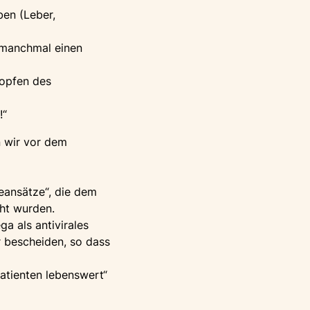
ben (Leber,
t manchmal einen
ropfen des
!“
n wir vor dem
ieansätze“, die dem
cht wurden.
 als antivirales
r bescheiden, so dass
Patienten lebenswert“