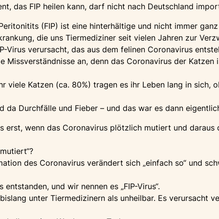
nt, das FIP heilen kann, darf nicht nach Deutschland import
Peritonitits (FIP) ist eine hinterhältige und nicht immer gan
rankung, die uns Tiermediziner seit vielen Jahren zur Verzw
IP-Virus verursacht, das aus dem felinen Coronavirus entste
ie Missverständnisse an, denn das Coronavirus der Katzen is
r viele Katzen (ca. 80%) tragen es ihr Leben lang in sich,
nd da Durchfälle und Fieber – und das war es dann eigentlic
s erst, wenn das Coronavirus plötzlich mutiert und daraus 
mutiert“?
mation des Coronavirus verändert sich „einfach so“ und sch
 entstanden, und wir nennen es „FIP-Virus“.
 bislang unter Tiermedizinern als unheilbar. Es verursacht 