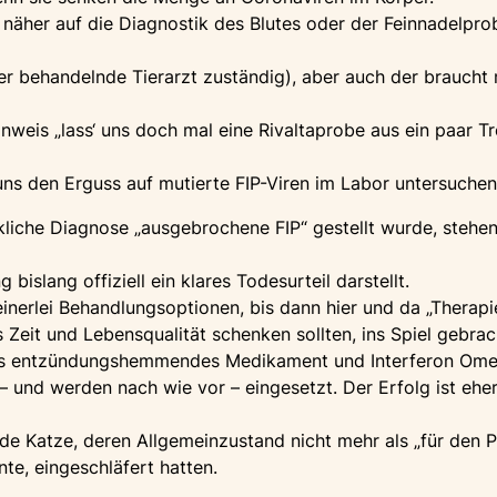
 näher auf die Diagnostik des Blutes oder der Feinnadelpro
der behandelnde Tierarzt zuständig), aber auch der brauch
weis „lass‘ uns doch mal eine Rivaltaprobe aus ein paar T
 uns den Erguss auf mutierte FIP-Viren im Labor untersuchen
liche Diagnose „ausgebrochene FIP“ gestellt wurde, stehe
bislang offiziell ein klares Todesurteil darstellt.
einerlei Behandlungsoptionen, bis dann hier und da „Therap
 Zeit und Lebensqualität schenken sollten, ins Spiel gebra
als entzündungshemmendes Medikament und Interferon Omega
und werden nach wie vor – eingesetzt. Der Erfolg ist ehe
ede Katze, deren Allgemeinzustand nicht mehr als „für den 
te, eingeschläfert hatten.