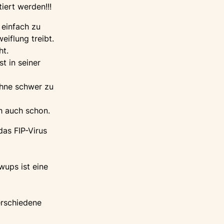
iert werden!!!
z einfach zu
eiflung treibt.
ht.
t in seiner
 ohne schwer zu
h auch schon.
das FIP-Virus
wups ist eine
verschiedene