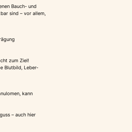
denen Bauch- und
ar sind – vor allem,
prägung
icht zum Ziel!
e Blutbild, Leber-
anulomen, kann
guss – auch hier