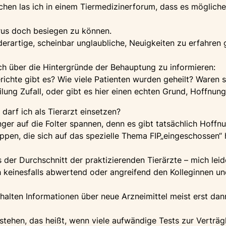
hen las ich in einem Tiermedizinerforum, dass es mögliche
irus doch besiegen zu können.
rartige, scheinbar unglaubliche, Neuigkeiten zu erfahren g
h über die Hintergründe der Behauptung zu informieren:
ichte gibt es? Wie viele Patienten wurden geheilt? Waren si
lung Zufall, oder gibt es hier einen echten Grund, Hoffnung
arf ich als Tierarzt einsetzen?
änger auf die Folter spannen, denn es gibt tatsächlich Hoffnu
pen, die sich auf das spezielle Thema FIP„eingeschossen“ 
ls der Durchschnitt der praktizierenden Tierärzte – mich le
 keinesfalls abwertend oder angreifend den Kolleginnen un
rhalten Informationen über neue Arzneimittel meist erst dan
stehen, das heißt, wenn viele aufwändige Tests zur Verträg