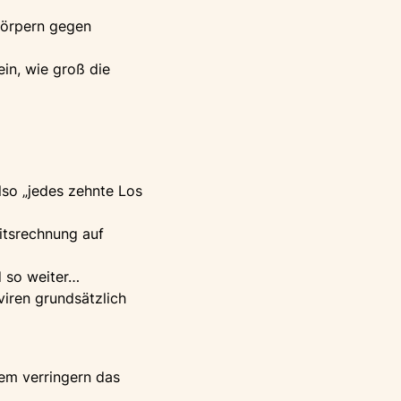
körpern gegen
ein, wie groß die
lso „jedes zehnte Los
itsrechnung auf
d so weiter…
viren grundsätzlich
em verringern das