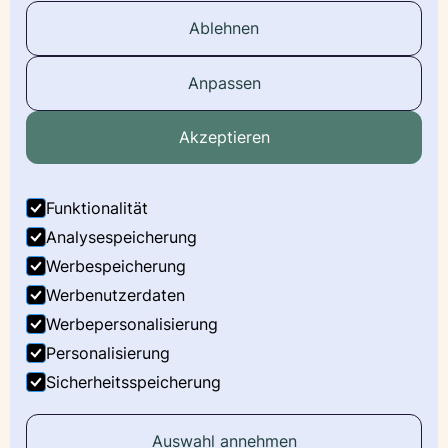
Wurfmeldung
Ablehnen
Stammbaum
Anpassen
Social Media
Akzeptieren
Facebook
Instagram
Funktionalität
LinkedIn
Analysespeicherung
Werbespeicherung
Youtube
Werbenutzerdaten
X
Werbepersonalisierung
Personalisierung
Sicherheitsspeicherung
Impressum
Datenschutz
Auswahl annehmen
©
2026
CatManiac e.V. Alle Rechte vorbehalten.