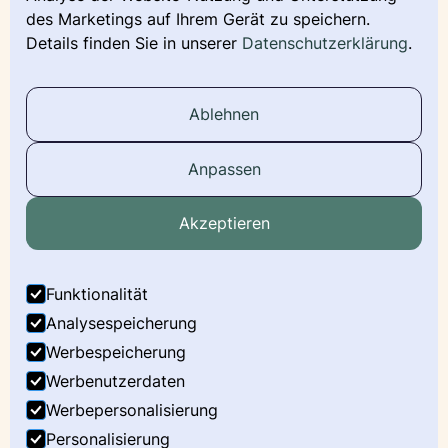
Deckmeldung
des Marketings auf Ihrem Gerät zu speichern.
Details finden Sie in unserer
Datenschutzerklärung
.
Urkunde beantragen
Wurfmeldung
Ablehnen
Stammbaum
Anpassen
Social Media
Akzeptieren
Facebook
Instagram
Funktionalität
LinkedIn
Analysespeicherung
Werbespeicherung
Youtube
Werbenutzerdaten
X
Werbepersonalisierung
Personalisierung