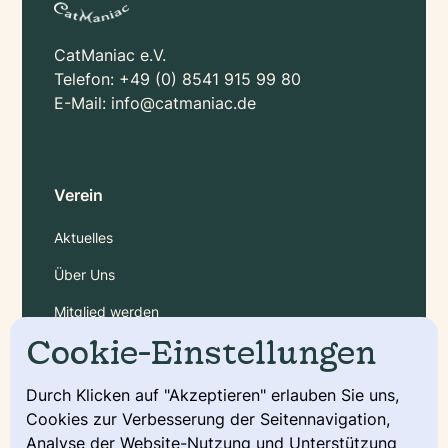
CatManiac e.V.
Telefon:
+49 (0) 8541 915 99 80
E-Mail:
info@catmaniac.de
Verein
Aktuelles
Über Uns
Mitglied werden
Cookie-Einstellungen
Gebühren
Durch Klicken auf "Akzeptieren" erlauben Sie uns,
Cookies zur Verbesserung der Seitennavigation,
Service
Analyse der Website-Nutzung und Unterstützung