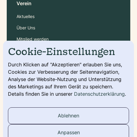
Verein
Aktuelles
Über Uns
Mitglied werden
Cookie-Einstellungen
Gebühren
Durch Klicken auf "Akzeptieren" erlauben Sie uns,
Cookies zur Verbesserung der Seitennavigation,
Service
Analyse der Website-Nutzung und Unterstützung
Deckmeldung
des Marketings auf Ihrem Gerät zu speichern.
Details finden Sie in unserer
Datenschutzerklärung
.
Urkunde beantragen
Wurfmeldung
Ablehnen
Stammbaum
Anpassen