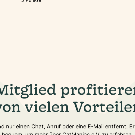
5 Punkte
Mitglied profitiere
von vielen Vorteile
d nur einen Chat, Anruf oder eine E-Mail entfernt. E
bequem, um mehr über CatManiac e.V. zu erfahren.