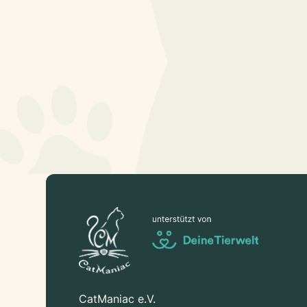
CatManiac e.V.