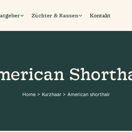
atgeber
Züchter & Rassen
Kontakt
merican Shortha
Home
>
Kurzhaar
>
American shorthair